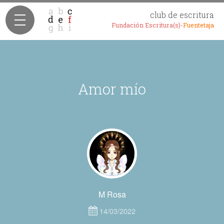
club de escritura
Fundación Escritura(s)-
Fuentetaja
Amor mío
M Rosa
14/03/2022