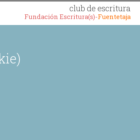
club de escritura
Fundación Escritura(s)-
Fuentetaja
kie)