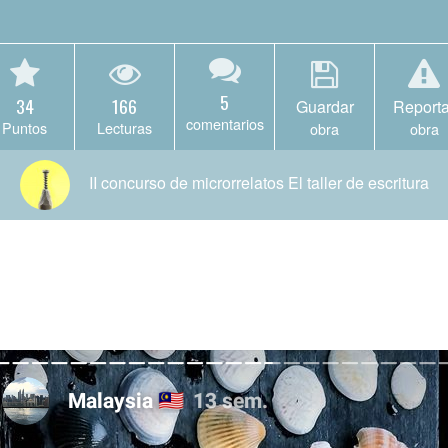
5
34
166
Guardar
Reporta
comentarios
Puntos
Lecturas
obra
obra
II concurso de microrrelatos El taller de escritura