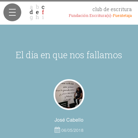
club de escritura
Fundación Escritura(s)-
Fuentetaja
El día en que nos fallamos
José Cabello
06/05/2018