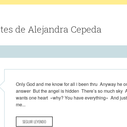
tes de Alejandra Cepeda
Only God and me know for all i been thru Anyway he o
answer But the angel is hidden There’s so much sky A
wants one heart «why? You have everything» And just
me...
SEGUIR LEYENDO