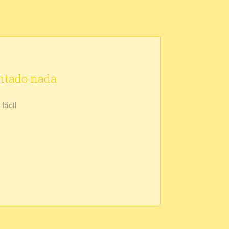
ontado nada
fácil