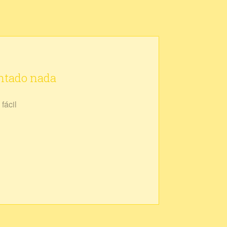
ontado nada
fácil