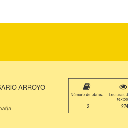
SARIO ARROYO
Número de obras:
Lecturas d
textos
3
27
paña