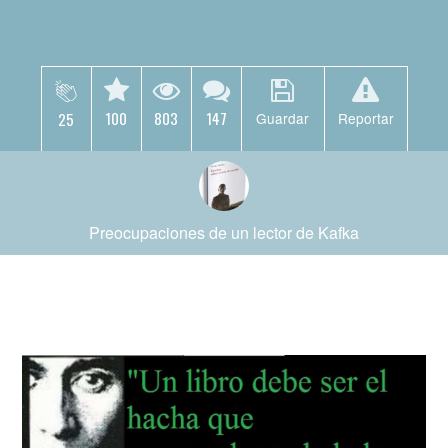
100
803
147
25
Guardar
Reportar
Preocupaciones de un lector de Kafka