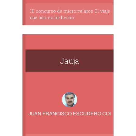
III concurso de microrrelatos El viaje
que aún no he hecho
Jauja
JUAN FRANCISCO ESCUDERO COBO