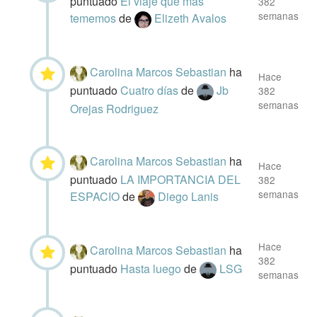
puntuado
El viaje que más
382
semanas
tememos
de
Elizeth Avalos
Carolina Marcos Sebastian
ha
Hace
puntuado
Cuatro días
de
Jb
382
semanas
Orejas Rodriguez
Carolina Marcos Sebastian
ha
Hace
puntuado
LA IMPORTANCIA DEL
382
semanas
ESPACIO
de
Diego Lanis
Hace
Carolina Marcos Sebastian
ha
382
puntuado
Hasta luego
de
LSG
semanas