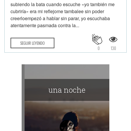
subiendo la bata cuando escuche «yo también me
cubriría» era mi reflejome tambalee sin poder
creerloempezó a hablar sin parar, yo escuchaba
atentamente pasmada contra la...
SEGUIR LEYENDO
0
130
una noche