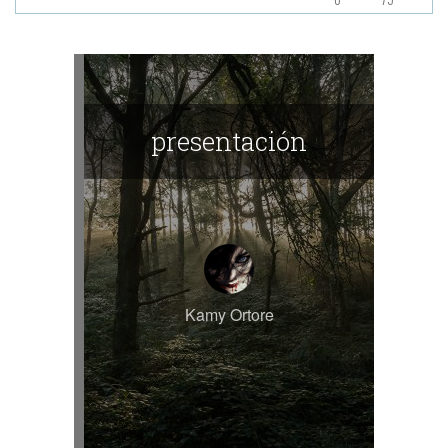
presentación
Kamy Ortore