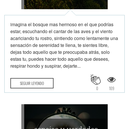
imagina el bosque mas hermoso en el que podrías
estar, escuchando el cantar de las aves y el viento
acariciando tu rostro, sintiendo como lentamente una
sensación de serenidad te llena, te sientes libre,
dejas todo aquello que te preocupaba atrás, solo
estas tu, puedes hacer todo aquello que desees,
respirar hondo y suspirar, dejarte...
SEGUIR LEYENDO
0
109