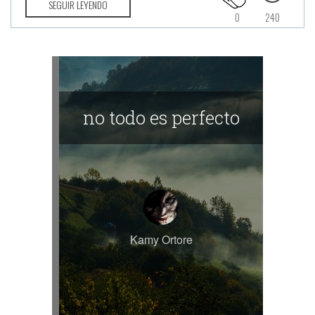
SEGUIR LEYENDO
0
240
no todo es perfecto
Kamy Ortore