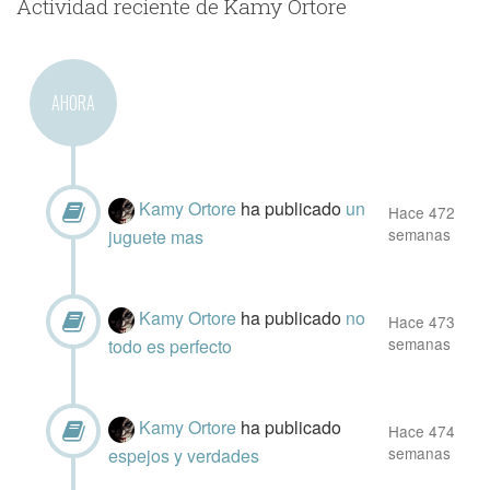
Actividad reciente de Kamy Ortore
AHORA
Kamy Ortore
ha publicado
un
Hace 472
semanas
juguete mas
Kamy Ortore
ha publicado
no
Hace 473
semanas
todo es perfecto
Kamy Ortore
ha publicado
Hace 474
semanas
espejos y verdades