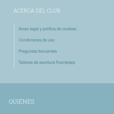
ACERCA DEL CLUB
Aviso legal y política de cookies
Condiciones de uso
Preguntas frecuentes
Talleres de escritura Fuentetaja
QUIÉNES