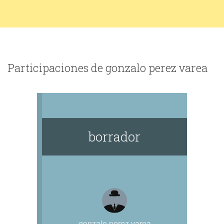
Participaciones de gonzalo perez varea
borrador
gonzalo perez varea