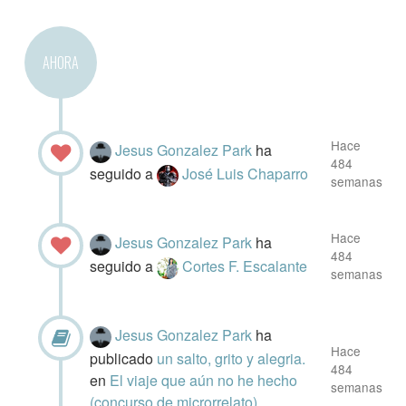
AHORA
Hace
Jesus Gonzalez Park
ha
484
seguido a
José Luis Chaparro
semanas
Hace
Jesus Gonzalez Park
ha
484
seguido a
Cortes F. Escalante
semanas
Jesus Gonzalez Park
ha
Hace
publicado
un salto, grito y alegria.
484
en
El viaje que aún no he hecho
semanas
(concurso de microrrelato)