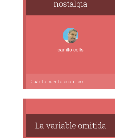
nostalgia
camilo celis
Cuánto cuento cuántico
La variable omitida