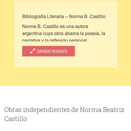
Bibliografía Literaria – Norma B. Castillo
Norma B. Castillo es una autora
argentina cuya obra abarca la poesía, la
narrativa y la reflexión personal,
destacándose por una escritura
EXPANDIR BIOGRAFÍA
profundamente emocional y humana.
Inicia su camino literario en 2002 con
Sentimientos de Enero, donde se
manifiestan su sensibilidad y capacidad
expresiva.
Con el tiempo, orienta parte de su
producción hacia la introspección y el
crecimiento personal con títulos como
Obras independientes de Norma Beatriz
Reiki (2010), Busca en tu interior y
Castillo
Portador de luz (2013), proponiendo al
lector una conexión más íntima con su