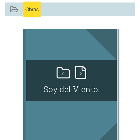
mundo interior.
Obras
En 2015 publica Mi amigo Varronquín, el
duende de los minerales y participa en
espacios literarios como la Revista
Literaria Trimestral CLARABOYA y la
Octava Antología Literaria de SADE
Coronda, fortaleciendo su presencia en el
ámbito cultural.
Su búsqueda continúa en El Amor, el
0
2
Silencio, el Alma (2017) y se proyecta en
la narrativa con El Camino de Enrique
Soy del Viento.
(2021), donde lo cotidiano adquiere una
dimensión reflexiva.
En 2025 presenta Encuentros en el
Cosmos: Historias de Humanos y
Extraterrestres, consolidando una voz
que integra imaginación y sensibilidad.