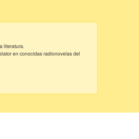
 literatura.
relator en conocidas radionovelas del
el protagónico en la obra Nazario
 "Mozo ¿La cuenta?", un libro con relatos
su haber varias obras aún inéditas.