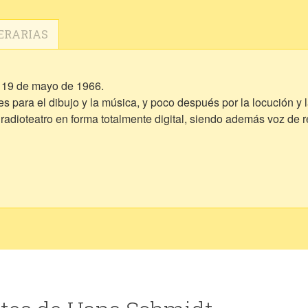
ERARIAS
 19 de mayo de 1966.
para el dibujo y la música, y poco después por la locución y la
radioteatro en forma totalmente digital, siendo además voz de 
unto folklórico tradicional Canto Vivo.
ula "Cuesta arriba", primer largometraje saenzpeñense
ciendo personajes en la novela histórica de Isidro Velazquez y 
editada por el sello "Autores de Argentina"
público juvenil, editada por el sello "Contexto". Publicó también
narrativa con novelas y cuentos de género ficción, teniendo en 