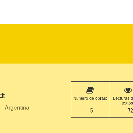
dt
Número de obras:
Lecturas d
textos
- Argentina
5
17