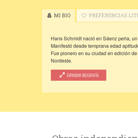
MI BIO
PREFERENCIAS LIT
Hans Schmidt nació en Sáenz peña, un
Manifestó desde temprana edad aptitudes 
Fue pionero en su ciudad en edición de 
Nordeste.
-Se desempeñó como vocalista en el conj
EXPANDIR BIOGRAFÍA
-Compuso el tema principal de la pelíc
-Es actor de radioteatro desde 2001, ha
Pereyra el Salvaje.
-Escribió la novela "Restaurant Emilia" 
-Escribió la novela "Lulo" orientada al 
de género ficción.
En la actualidad continúa cultivando la 