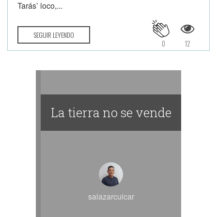
Tarás’ loco,...
SEGUIR LEYENDO
0
12
La tierra no se vende
salazarcuicar