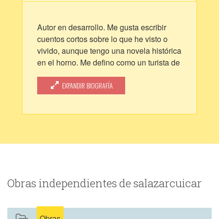
Autor en desarrollo. Me gusta escribir
cuentos cortos sobre lo que he visto o
vivido, aunque tengo una novela histórica
en el horno. Me defino como un turista de
la vida porque trato de disfrutar y
aprender de todo lo que acontece a mi
EXPANDIR BIOGRAFÍA
alrededor. Nací en Barcelona, Estado
Anzoátegui, Venezuela en el lejano año
de 1977. En mi país he disfrutado y
padecido de turbulentos años que me
han dejado un montón de anécdotas que
trato de reflejar en mis historias.
Obras independientes de salazarcuicar
Obras