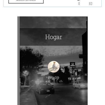
0
63
Hogar
Bris09