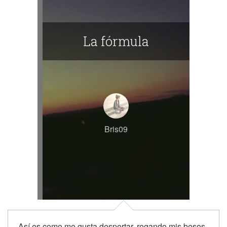
La fórmula
Bris09
Así es como me gusta despertar, regando mis besos