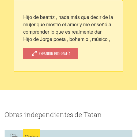
Hijo de beatriz , nada más que decir de la
mujer que mostró el amor y me enseñó a
comprender lo que es realmente dar
Hijo de Jorge poeta , bohemio , músico ,
mujeriego y gran amigo de sus amigos .
Nieto de martin persona maravillosa ,
EXPANDIR BIOGRAFÍA
llena de amor del bueno, consejeros que
se hacen ideales ( aunque eh fallado
mucho)
Bis-Nieto de Angela (nona) amor,
complicidad , amistad y más amor.
Y papá de los más maravilloso que pude
haber creado .
Y un enamorado de mi peca ( Nadia )
Obras independientes de Tatan
La mujer que cambió mis días, mis
noches , mis sueños, mi vida.
Sin saberlo eh aprendido más y más
Obras