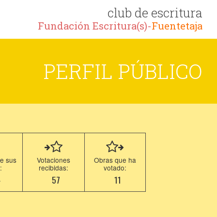
club de escritura
Fundación Escritura(s)-
Fuentetaja
PERFIL PÚBLICO
e sus
Votaciones
Obras que ha
:
recibidas:
votado:
4
57
11