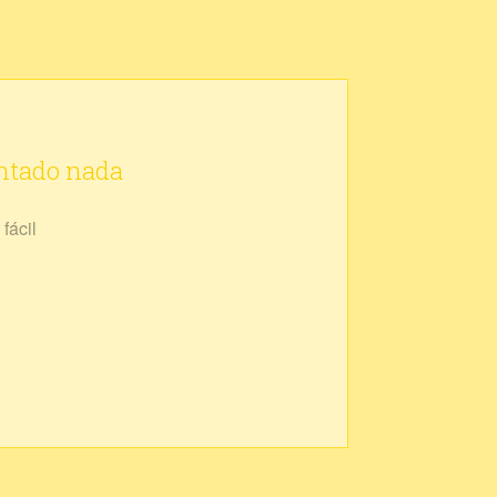
ontado nada
fácil