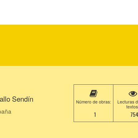
allo Sendín
Número de obras:
Lecturas d
textos
paña
1
75