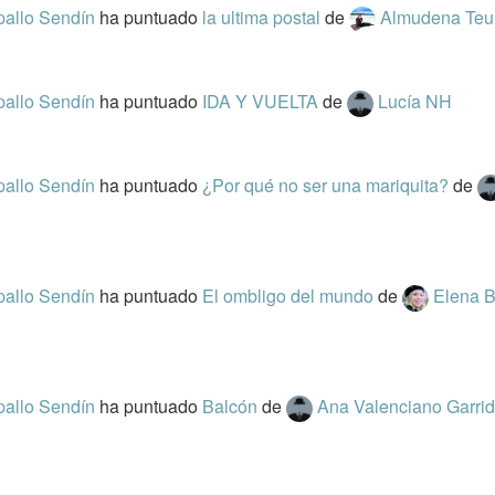
pallo Sendín
ha puntuado
la ultima postal
de
Almudena Teu
pallo Sendín
ha puntuado
IDA Y VUELTA
de
Lucía NH
pallo Sendín
ha puntuado
¿Por qué no ser una mariquita?
de
pallo Sendín
ha puntuado
El ombligo del mundo
de
Elena 
pallo Sendín
ha puntuado
Balcón
de
Ana Valenciano Garri