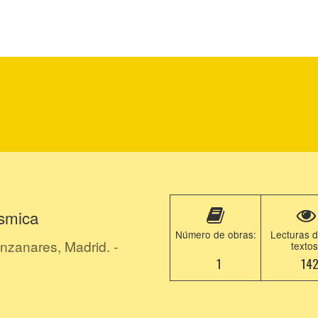
smica
Número de obras:
Lecturas d
zanares, Madrid. -
textos
1
14