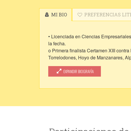
MI BIO
PREFERENCIAS LIT
• Licenciada en Ciencias Empresariales
la fecha.
o Primera finalista Certamen XIII cont
Torrelodones, Hoyo de Manzanares, Alpe
o http://www.mancomunidad-tham.es/w
EXPANDIR BIOGRAFÍA