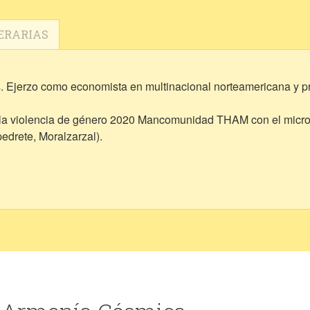
ERARIAS
. Ejerzo como economista en multinacional norteamericana y pr
ra la violencia de género 2020 Mancomunidad THAM con el micr
drete, Moralzarzal).
p-content/uploads/2020/12/SaberMas2020.pdf