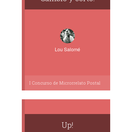
Lou Salomé
I Concurso de Microrrelato Postal
Up!