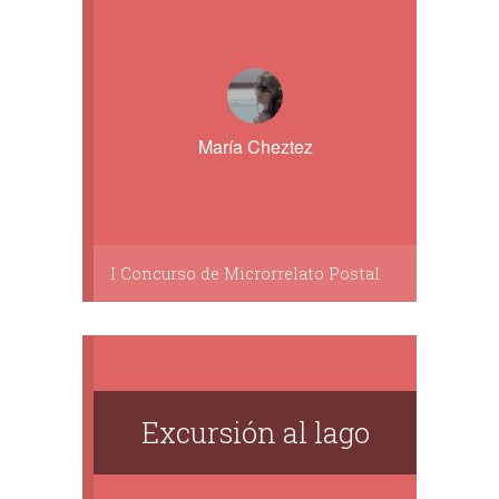
María Cheztez
I Concurso de Microrrelato Postal
Excursión al lago