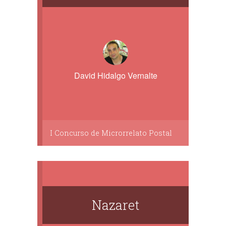
David Hidalgo Vernalte
I Concurso de Microrrelato Postal
Nazaret