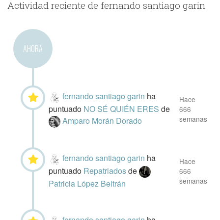
Actividad reciente de fernando santiago garin
AHORA
fernando santiago garin
ha
Hace
puntuado
NO SÉ QUIÉN ERES
de
666
semanas
Amparo Morán Dorado
fernando santiago garin
ha
Hace
puntuado
Repatriados
de
666
semanas
Patricia López Beltrán
fernando santiago garin
ha