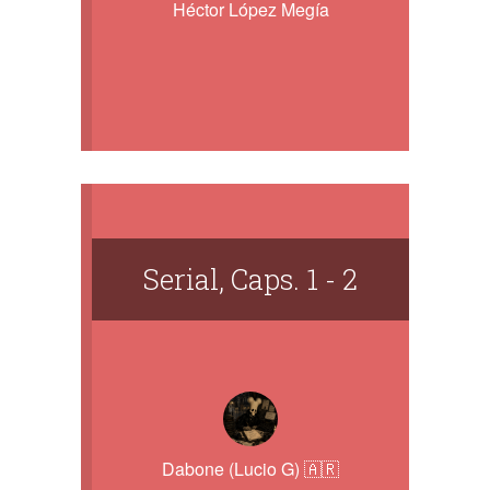
Héctor López Megía
Serial, Caps. 1 - 2
Dabone (Lucio G) 🇦🇷