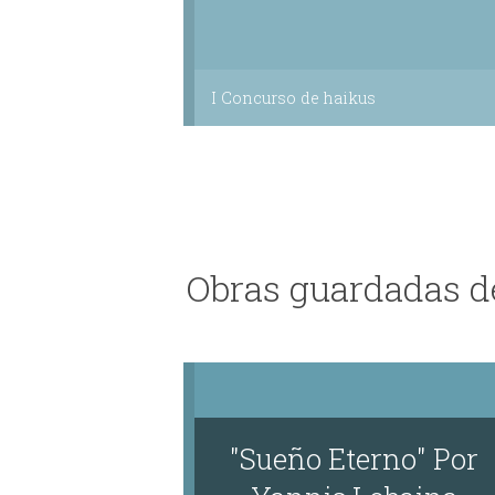
I Concurso de haikus
Obras guardadas d
"Sueño Eterno" Por