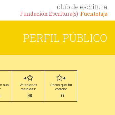
club de escritura
Fundación Escritura(s)-
Fuentetaja
PERFIL PÚBLICO
e sus
Votaciones
Obras que ha
:
recibidas:
votado:
5
98
77