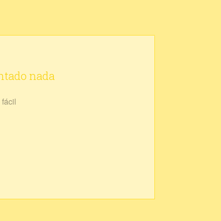
ontado nada
fácil