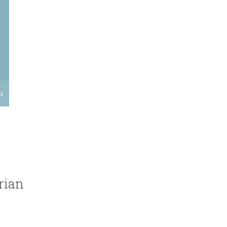
a
rian