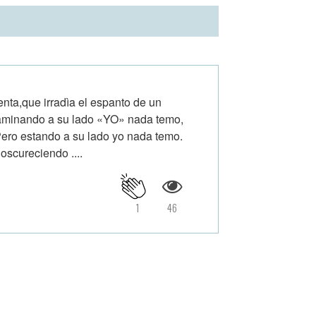
nta,que irradìa el espanto de un
 Caminando a su lado «YO» nada temo,
ero estando a su lado yo nada temo.
scureciendo ....
1
46