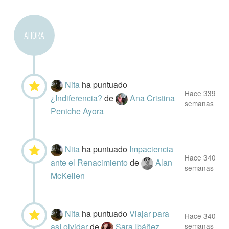
AHORA
Nita
ha puntuado
Hace 339
¿Indiferencia?
de
Ana Cristina
semanas
Peniche Ayora
Nita
ha puntuado
Impaciencia
Hace 340
ante el Renacimiento
de
Alan
semanas
McKellen
Nita
ha puntuado
Viajar para
Hace 340
así olvidar
de
Sara Ibáñez
semanas