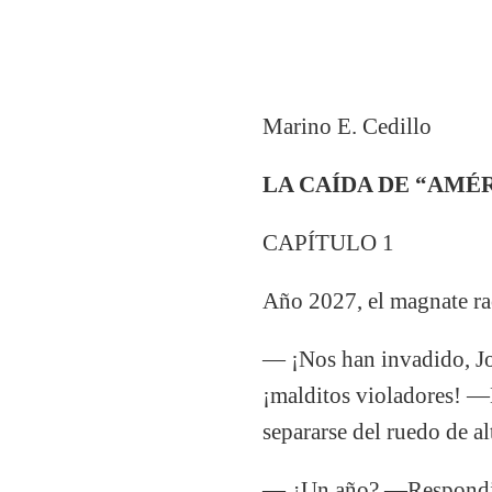
Marino E. Cedillo
LA CAÍDA DE “AMÉRI
CAPÍTULO 1
Año 2027, el magnate ra
— ¡Nos han invadido, Joe
¡malditos violadores! —D
separarse del ruedo de al
— ¿Un año? —Respondió 