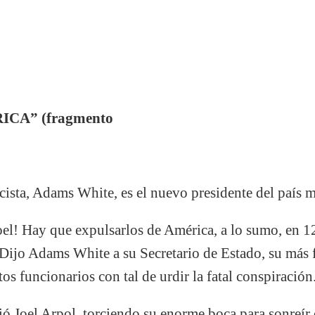
CA” (fragmento
cista, Adams White, es el nuevo presidente del país
l! Hay que expulsarlos de América, a lo sumo, en 12
ijo Adams White a su Secretario de Estado, su más f
tos funcionarios con tal de urdir la fatal conspiración
Joel Arpol, torciendo su enorme boca para sonreí