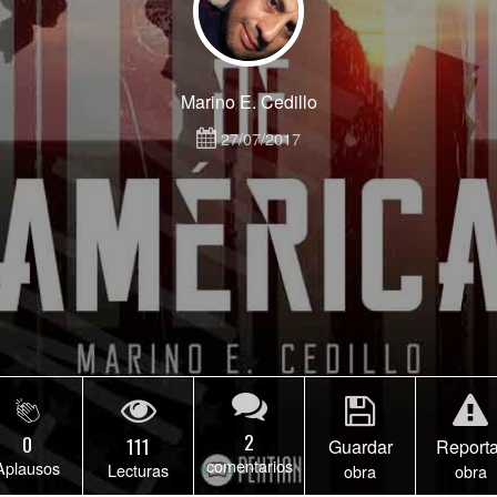
Marino E. Cedillo
27/07/2017
2
0
111
Guardar
Reporta
comentarios
Aplausos
Lecturas
obra
obra