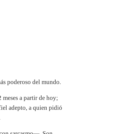
 más poderoso del mundo.
 meses a partir de hoy;
iel adepto, a quien pidió
.
r con sarcasmo—. Son