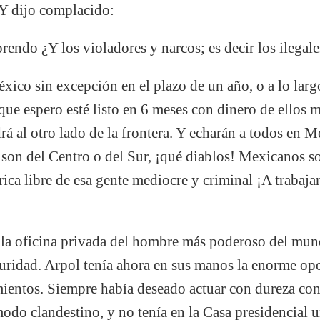
 Y dijo complacido:
endo ¿Y los violadores y narcos; es decir los ilegale
ico sin excepción en el plazo de un año, o a lo lar
e espero esté listo en 6 meses con dinero de ellos 
rá al otro lado de la frontera. Y echarán a todos en 
 son del Centro o del Sur, ¡qué diablos! Mexicanos 
ica libre de esa gente mediocre y criminal ¡A trabaja
e la oficina privada del hombre más poderoso del mu
guridad. Arpol tenía ahora en sus manos la enorme op
ientos. Siempre había deseado actuar con dureza con
modo clandestino, y no tenía en la Casa presidencial 