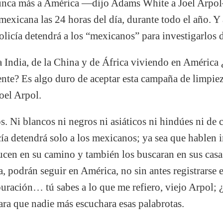
nunca más a América —dijo Adams White a Joel Arpol
 mexicana las 24 horas del día, durante todo el año. Y 
olicía detendrá a los “mexicanos” para investigarlos 
India, de la China y de África viviendo en América 
ente? Es algo duro de aceptar esta campaña de limpi
oel Arpol.
. Ni blancos ni negros ni asiáticos ni hindúes ni de 
cía detendrá solo a los mexicanos; ya sea que hablen i
rucen en su camino y también los buscaran en sus casa
a, podrán seguir en América, no sin antes registrarse 
puración… tú sabes a lo que me refiero, viejo Arpol
ra que nadie más escuchara esas palabrotas.