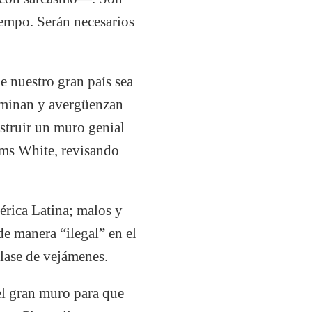
iempo. Serán necesarios
 nuestro gran país sea
aminan y avergüenzan
struir un muro genial
ams White, revisando
érica Latina; malos y
e manera “ilegal” en el
lase de vejámenes.
el gran muro para que