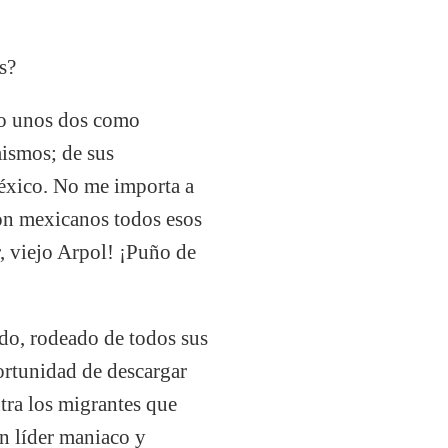
s?
go unos dos como
mismos; de sus
México. No me importa a
son mexicanos todos esos
r, viejo Arpol! ¡Puño de
ndo, rodeado de todos sus
ortunidad de descargar
tra los migrantes que
un líder maniaco y