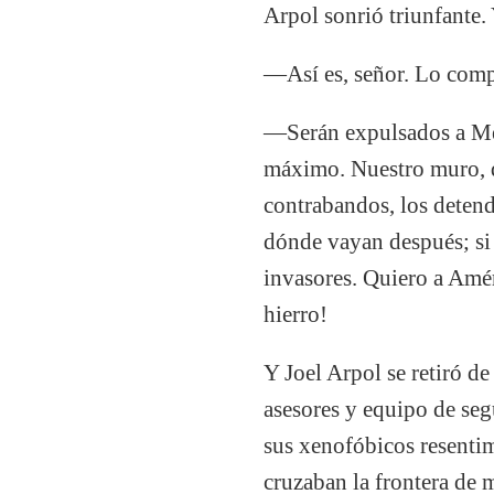
Arpol sonrió triunfante.
—Así es, señor. Lo compr
—Serán expulsados a Méx
máximo. Nuestro muro, qu
contrabandos, los detend
dónde vayan después; si
invasores. Quiero a Amér
hierro!
Y Joel Arpol se retiró d
asesores y equipo de se
sus xenofóbicos resentim
cruzaban la frontera de 