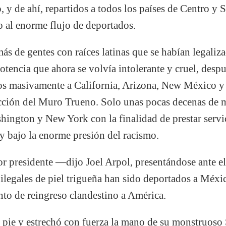
y de ahí, repartidos a todos los países de Centro y 
do al enorme flujo de deportados.
ás de gentes con raíces latinas que se habían legaliza
otencia que ahora se volvía intolerante y cruel, despu
os masivamente a California, Arizona, New México y 
cción del Muro Trueno. Solo unas pocas decenas de mi
ington y New York con la finalidad de prestar servic
 y bajo la enorme presión del racismo.
 presidente —dijo Joel Arpol, presentándose ante 
legales de piel trigueña han sido deportados a Méx
nto de reingreso clandestino a América.
pie y estrechó con fuerza la mano de su monstruoso 