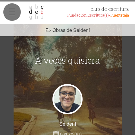
club de escritura
Fundación Escritura(s)-
Fuentetaja
Obras de Seldení
A veces quisiera
Seldení
08/07/2026