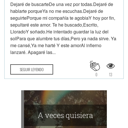
Dejaré de buscarteDe una vez por todas.Dejaré de
hablarte porqueYa no me escuchas.Dejaré de
seguirtePorque mi compañía te agobiaY hoy por fin,
sepultaré este amor. Te he buscado,Escrito,
LloradoY soñado.He intentado guardar la luz del
solPara que alumbre tus días,Pero ya nada sirve. Ya
me cansé,Ya me harté Y este amorAl infierno
lanzaré. Apagaré las...
SEGUIR LEYENDO
0
13
A veces quisiera