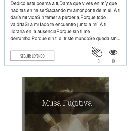
Dedico este poema a ti,Dama que vives en míy que
habitas en mi serSaciando mi amor por ti de miel. A ti
daría mi vidaSin temer a perderla,Porque todo
valdríaSi a mi lado te encuentro junto a mí. A ti
lloraría en la ausenciaPorque sin ti me
derrumbo.Porque sin ti el triste mundoSe queda sin...
SEGUIR LEYENDO
0
10
Musa Fugitiva