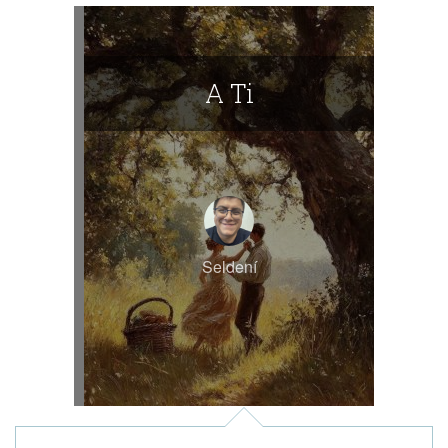
A Ti
Seldení