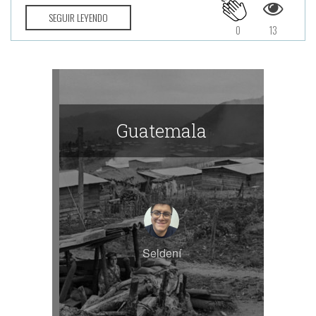
SEGUIR LEYENDO
0
13
Guatemala
Seldení