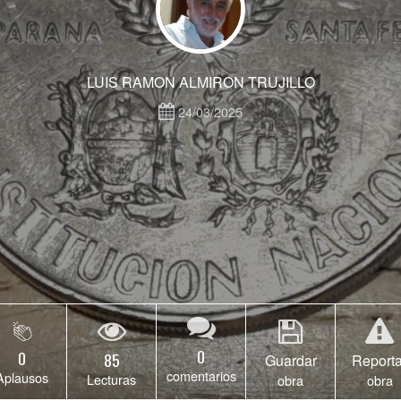
LUIS RAMON ALMIRON TRUJILLO
24/03/2025
0
0
85
Guardar
Reporta
comentarios
Aplausos
Lecturas
obra
obra