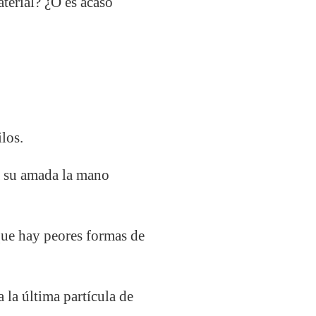
terial? ¿O es acaso
los.
a su amada la mano
ue hay peores formas de
 la última partícula de