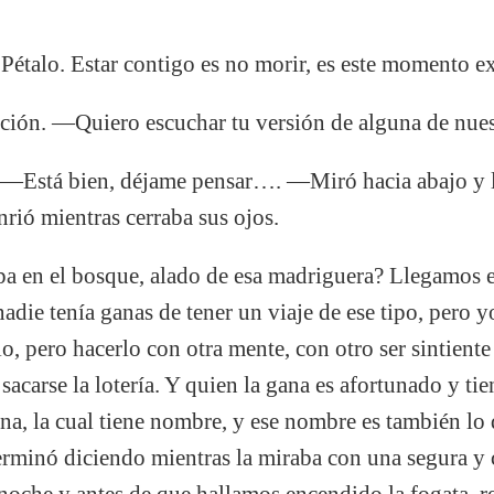
étalo. Estar contigo es no morir, es este momento ex
ción. —Quiero escuchar tu versión de alguna de nuest
e. —Está bien, déjame pensar…. —Miró hacia abajo y l
ió mientras cerraba sus ojos.
pa en el bosque, alado de esa madriguera? Llegamos e
adie tenía ganas de tener un viaje de ese tipo, pero yo
o, pero hacerlo con otra mente, con otro ser sintient
carse la lotería. Y quien la gana es afortunado y tie
na, la cual tiene nombre, y ese nombre es también lo 
erminó diciendo mientras la miraba con una segura y
noche y antes de que hallamos encendido la fogata, r