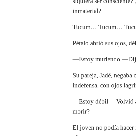
siquiera ser consciente?
inmaterial?
Tucum… Tucum… Tu
Pétalo abrió sus ojos, dé
—Estoy muriendo —Dijo 
Su pareja, Jadé, negaba 
indefensa, con ojos lag
—Estoy débil —Volvió a 
morir?
El joven no podía hacer 