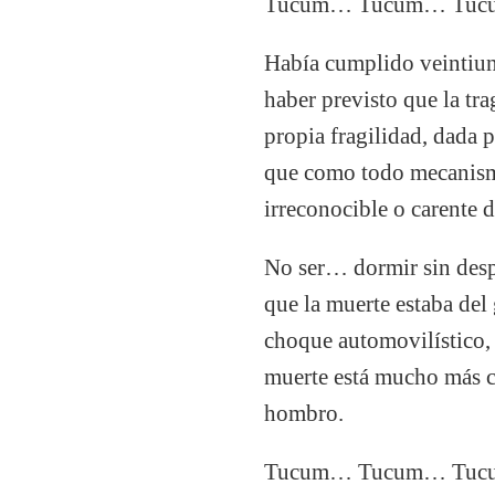
Tucum… Tucum… Tucum… Ot
Había cumplido veintiuno
haber previsto que la tr
propia fragilidad, dada
que como todo mecanismo
irreconocible o carente d
No ser… dormir sin despe
que la muerte estaba del
choque automovilístico, 
muerte está mucho más ce
hombro.
Tucum… Tucum… Tu