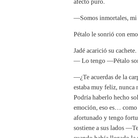
afecto puro.
—Somos inmortales, mi P
Pétalo le sonrió con emo
Jadé acarició su cachet
— Lo tengo —Pétalo sonr
—¿Te acuerdas de la car
estaba muy feliz, nunca n
Podría haberlo hecho sol
emoción, eso es… como sa
afortunado y tengo fortu
sostiene a sus lados —T
cuando había llegado la 