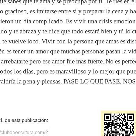
e sabes que te ama y se preocupa por ti. Te ríes en 
 gracioso, es imitarse entre si y preparar la cena y h
ron un día complicado. Es vivir una crisis emociona
ado y te abraza y te dice que todo estará bien y tú lo c
 te vuelve loco. Vivir con la persona que amas es dis
ién es tener un amor que muchas personas pasan la v
arrebatarte pero ese amor fue mas fuerte..No es perfec
odos los días, pero es maravilloso y lo mejor que pu
 no valdría la pena y piensas. PASE LO QUE PASE
 de esta publicación: