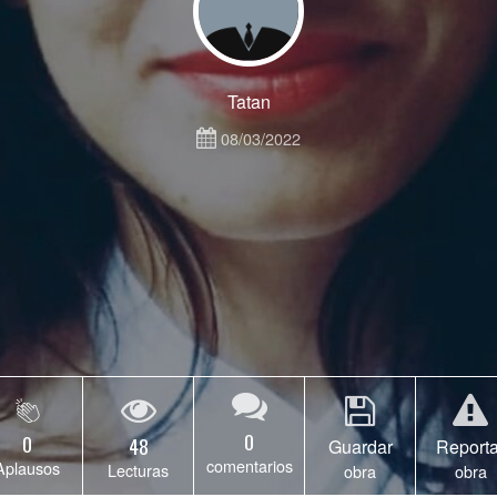
Tatan
08/03/2022
0
0
48
Guardar
Reporta
comentarios
Aplausos
Lecturas
obra
obra