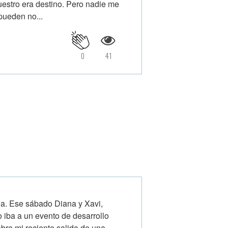
uestro era destino. Pero nadie me
pueden no...
0
41
da. Ese sábado Diana y Xavi,
 iba a un evento de desarrollo
bre mi reciente salida de una