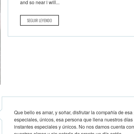
and so near i will...
SEGUIR LEYENDO
Que bello es amar, y soñar, disfrutar la compañía de esa
especiales, únicos, esa persona que llena nuestros día
instantes especiales y únicos. No nos damos cuenta c
nuestras almas y sin notarlo de pronto un día estás...