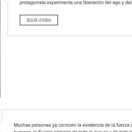
protagonista experimenta una liberación del ego y del
SEGUIR LEYENDO
eandro09)
Muchas personas ya conocen la existencia de la fuerza cen
humano, la Fuerza primaria de todo lo que es y de toda la