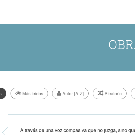
OBR
s
Más leídos
Autor [A-Z]
Aleatorio
A través de una voz compasiva que no juzga, sino qu