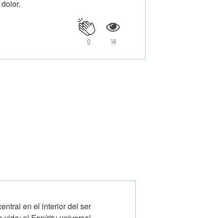
 dolor.
0
14
tral en el interior del ser
 vida; el Espíritu universal