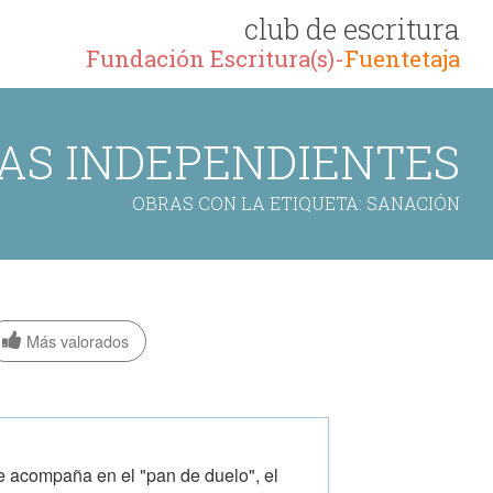
club de escritura
Fundación Escritura(s)-
Fuentetaja
AS INDEPENDIENTES
OBRAS CON LA ETIQUETA: SANACIÓN
Más valorados
e acompaña en el "pan de duelo", el