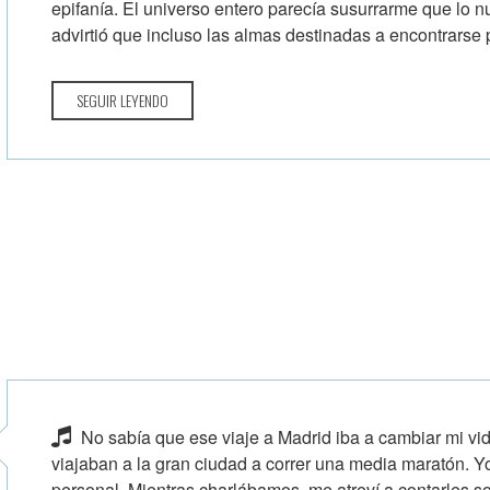
epifanía. El universo entero parecía susurrarme que lo n
advirtió que incluso las almas destinadas a encontrarse 
SEGUIR LEYENDO
No sabía que ese viaje a Madrid iba a cambiar mi vi
viajaban a la gran ciudad a correr una media maratón. Yo
personal. Mientras charlábamos, me atreví a contarles so