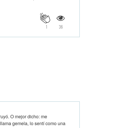
1
36
ruyó. O mejor dicho: me
 llama gemela, lo sentí como una