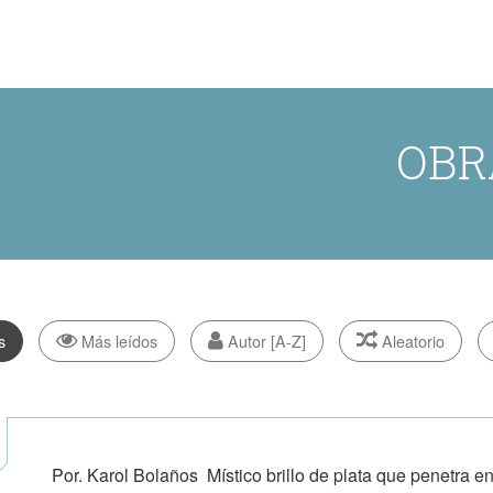
OBR
s
Más leídos
Autor [A-Z]
Aleatorio
Por. Karol Bolaños Místico brillo de plata que penetra 