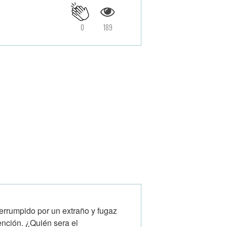
0
189
errumpido por un extraño y fugaz
ención. ¿Quién sera el