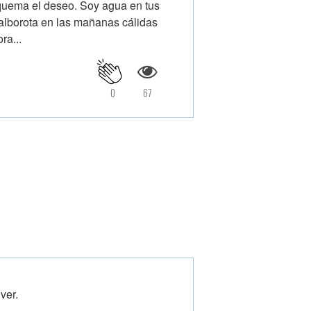
 quema el deseo. Soy agua en tus
 alborota en las mañanas cálidas
ra...
0
67
ver.