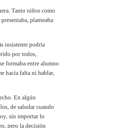
uera. Tanto niños como
s presentaba, planteaba
ás insistente podría
rido por todos,
 se formaba entre alumno
 hacía falta ni hablar,
fecho. En algún
llos, de saludar cuando
y, sin importar lo
eo, pero la decisión