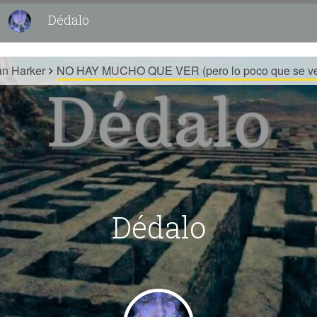
Dédalo
an Harker
NO HAY MUCHO QUE VER (pero lo poco que se ve 
Dédalo