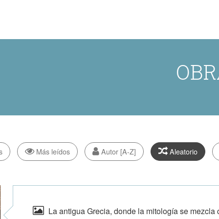
OBR
s
Más leídos
Autor [A-Z]
Aleatorio
La antigua Grecia, donde la mitología se mezcla co