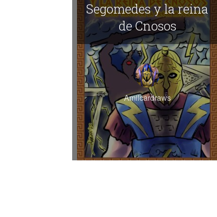
Segomedes y la reina
de Cnosos
Amilcardraws