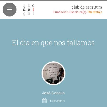
club de escritura
Fundación Escritura(s)-
Fuentetaja
El día en que nos fallamos
José Cabello
01/03/2018