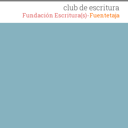
club de escritura
Fundación Escritura(s)-
Fuentetaja