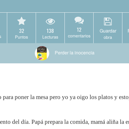
12
32
138
Guardar
comentarios
s
Puntos
Lecturas
obra
Perder la inocencia
ara poner la mesa pero yo ya oigo los platos y estoy 
nto del día. Papá prepara la comida, mamá aliña la e