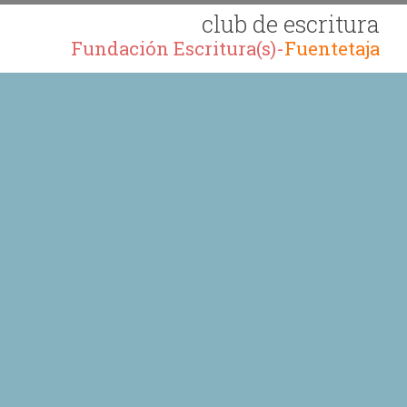
club de escritura
Fundación Escritura(s)-
Fuentetaja