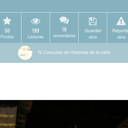
18
50
199
Guardar
Reporta
comentarios
Puntos
Lecturas
obra
obra
IV Concurso de Historias de la calle