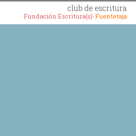
club de escritura
Fundación Escritura(s)-
Fuentetaja