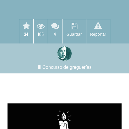
34
105
4
Guardar
Reportar
III Concurso de greguerías