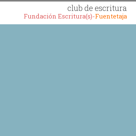
club de escritura
Fundación Escritura(s)-
Fuentetaja