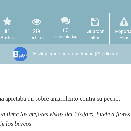
63
84
219
Guardar
Reporta
comentarios
Puntos
Lecturas
obra
obra
El viaje que aún no he hecho (2ª edición)
na apretaba un sobre amarillento contra su pecho.
on tiene las mejores vistas del Bósforo, huele
a flores
de los barcos.