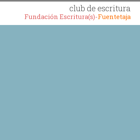
club de escritura
Fundación Escritura(s)-
Fuentetaja