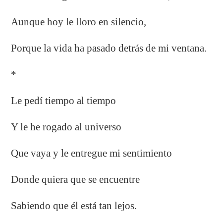
Aunque hoy le lloro en silencio,
Porque la vida ha pasado detrás de mi ventana.
*
Le pedí tiempo al tiempo
Y le he rogado al universo
Que vaya y le entregue mi sentimiento
Donde quiera que se encuentre
Sabiendo que él está tan lejos.