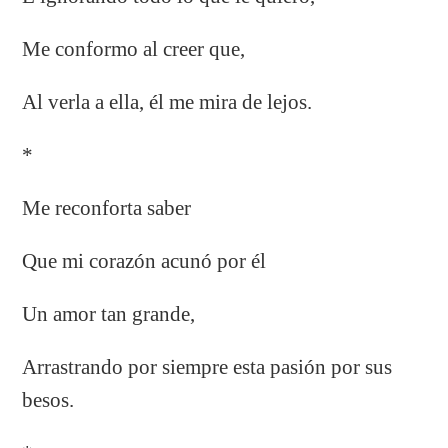
Me conformo al creer que,
Al verla a ella, él me mira de lejos.
*
Me reconforta saber
Que mi corazón acunó por él
Un amor tan grande,
Arrastrando por siempre esta pasión por sus
besos.