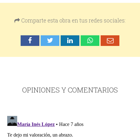
Comparte esta obra en tus redes sociales:
OPINIONES Y COMENTARIOS