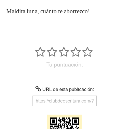
Maldita luna, cuánto te aborrezco!
Tu puntuación:
URL de esta publicación: