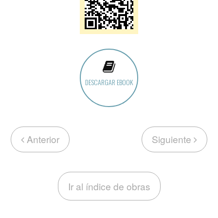
DESCARGAR EBOOK
Anterior
Siguiente
Ir al índice de obras