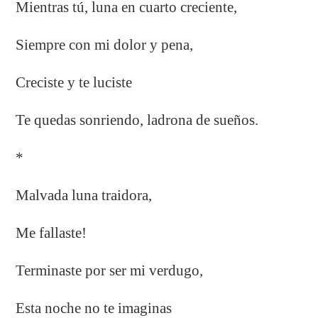
Mientras tú, luna en cuarto creciente,
Siempre con mi dolor y pena,
Creciste y te luciste
Te quedas sonriendo, ladrona de sueños.
*
Malvada luna traidora,
Me fallaste!
Terminaste por ser mi verdugo,
Esta noche no te imaginas