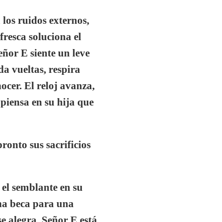
 los ruidos externos,
fresca soluciona el
eñor E siente un leve
da vueltas, respira
cer. El reloj avanza,
o piensa en su hija que
ronto sus sacrificios
 el semblante en su
una beca para una
e alegra, Señor E está