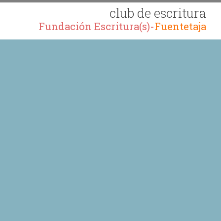
club de escritura
Fundación Escritura(s)-
Fuentetaja