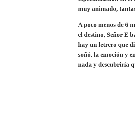
muy animado, tantas
A poco menos de 6 mes
el destino, Señor E b
hay un letrero que di
soñó, la emoción y e
nada y descubriría qu