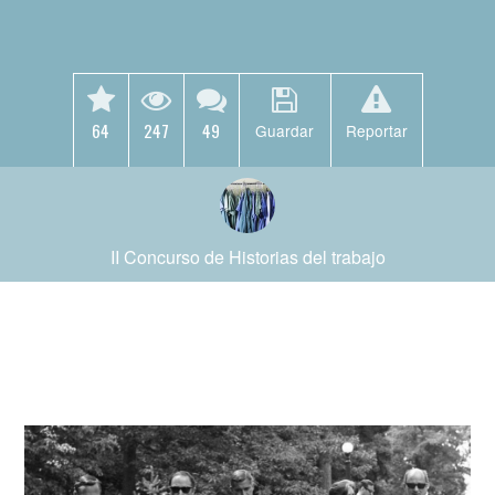
64
247
49
Guardar
Reportar
II Concurso de Historias del trabajo