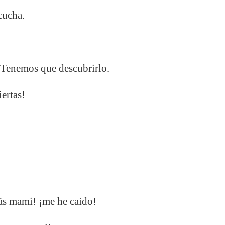
cucha.
 Tenemos que descubrirlo.
ertas!
ás mami! ¡me he caído!