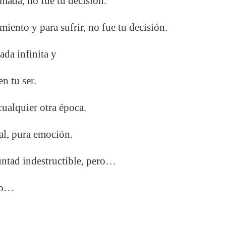
amada, no fue tu decisión.
imiento y para sufrir, no fue tu decisión.
ada infinita y
en tu ser.
cualquier otra época.
al, pura emoción.
ntad indestructible, pero…
do…