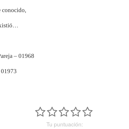
e conocido,
existió…
Pareja – 01968
– 01973
Tu puntuación: