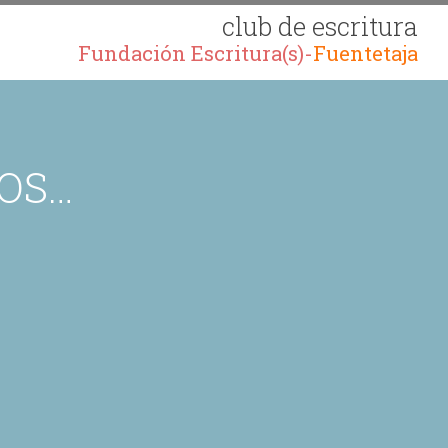
club de escritura
Fundación Escritura(s)-
Fuentetaja
ROS…