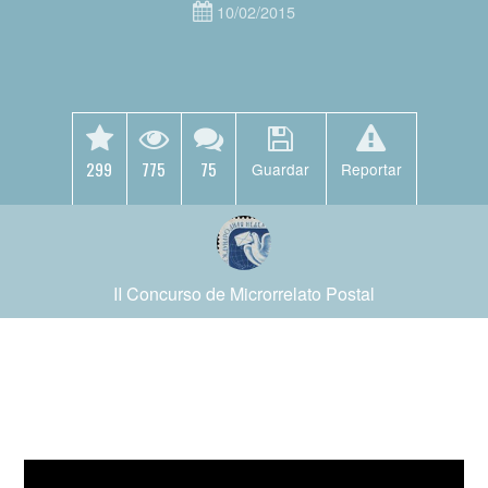
10/02/2015
299
775
75
Guardar
Reportar
II Concurso de Microrrelato Postal