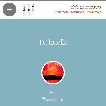
club de escritura
Fundación Escritura(s)-
Fuentetaja
Tu huella
A G
02/02/2015