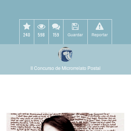
240
598
159
Guardar
Reportar
II Concurso de Microrrelato Postal