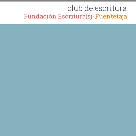
club de escritura
Fundación Escritura(s)-
Fuentetaja