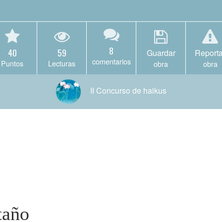
8
40
59
Guardar
Reporta
comentarios
Puntos
Lecturas
obra
obra
II Concurso de haikus
taño