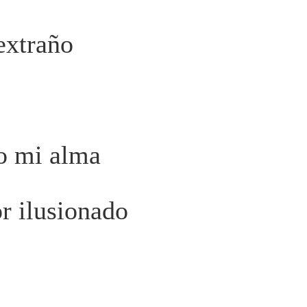
 extraño
o mi alma
r ilusionado