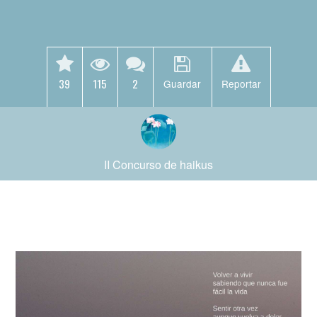
39
115
2
Guardar
Reportar
II Concurso de haikus