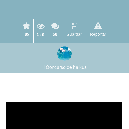
109
528
50
Guardar
Reportar
II Concurso de haikus